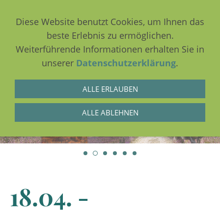
Diese Website benutzt Cookies, um Ihnen das
beste Erlebnis zu ermöglichen.
Weiterführende Informationen erhalten Sie in
NAVIGATION EINBLENDEN
unserer
Datenschutzerklärung
.
ALLE ERLAUBEN
ALLE ABLEHNEN
18.04. -