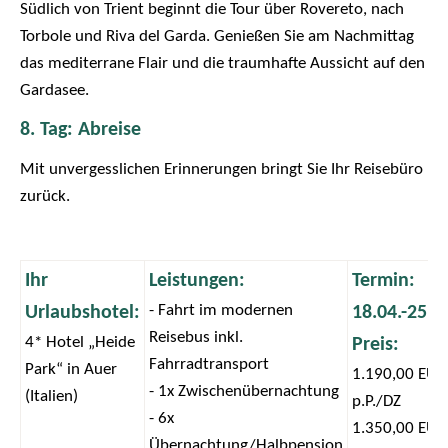
Südlich von Trient beginnt die Tour über Rovereto, nach
Torbole und Riva del Garda. Genießen Sie am Nachmittag
das mediterrane Flair und die traumhafte Aussicht auf den
Gardasee.
8. Tag: Abreise
Mit unvergesslichen Erinnerungen bringt Sie Ihr Reisebüro
zurück.
Ihr
Leistungen:
Termin:
- Fahrt im modernen
Urlaubshotel:
18.04.-25.0
Reisebus inkl.
4* Hotel „Heide
Preis:
Fahrradtransport
Park“ in Auer
1.190,00 EUR
- 1x Zwischenübernachtung
(Italien)
p.P./DZ
- 6x
1.350,00 EUR 
Übernachtung/Halbpension