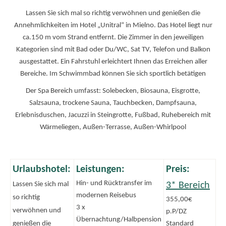
Lassen Sie sich mal so richtig verwöhnen und genießen die
Annehmlichkeiten im Hotel „Unitral“ in Mielno. Das Hotel liegt nur
ca.150 m vom Strand entfernt. Die Zimmer in den jeweiligen
Kategorien sind mit Bad oder Du/WC, Sat TV, Telefon und Balkon
ausgestattet. Ein Fahrstuhl erleichtert Ihnen das Erreichen aller
Bereiche. Im Schwimmbad können Sie sich sportlich betätigen
Der Spa Bereich umfasst: Solebecken, Biosauna, Eisgrotte,
Salzsauna, trockene Sauna, Tauchbecken, Dampfsauna,
Erlebnisduschen, Jacuzzi in Steingrotte, Fußbad, Ruhebereich mit
Wärmeliegen, Außen-Terrasse, Außen-Whirlpool
Urlaubshotel:
Leistungen:
Preis:
Hin- und Rücktransfer im
Lassen Sie sich mal
3* Bereich
modernen Reisebus
so richtig
355,00€
3 x
verwöhnen und
p.P/DZ
Übernachtung/Halbpension
genießen die
Standard