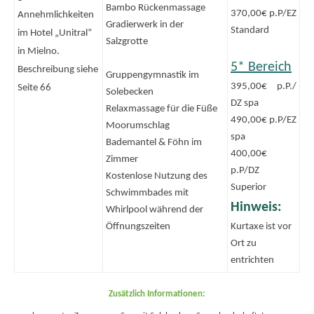
Bambo Rückenmassage
370,00€ p.P/EZ
Annehmlichkeiten
Gradierwerk in der
Standard
im Hotel „Unitral“
Salzgrotte
in Mielno.
5* Bereich
Beschreibung siehe
Gruppengymnastik im
395,00€ p.P./
Seite 66
Solebecken
DZ spa
Relaxmassage für die Füße
490,00€ p.P/EZ
Moorumschlag
spa
Bademantel & Föhn im
400,00€
Zimmer
p.P/DZ
Kostenlose Nutzung des
Superior
Schwimmbades mit
Hinweis:
Whirlpool während der
Öffnungszeiten
Kurtaxe ist vor
Ort zu
entrichten
Zusätzlich Informationen: