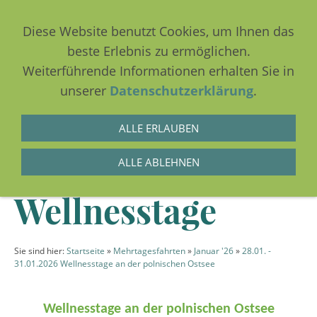
Diese Website benutzt Cookies, um Ihnen das
beste Erlebnis zu ermöglichen.
Weiterführende Informationen erhalten Sie in
NAVIGATION EINBLENDEN
unserer
Datenschutzerklärung
.
ALLE ERLAUBEN
28.01.-31.01.2026
ALLE ABLEHNEN
Wellnesstage
Sie sind hier:
Startseite
»
Mehrtagesfahrten
»
Januar '26
»
28.01. -
31.01.2026 Wellnesstage an der polnischen Ostsee
Wellnesstage an der polnischen Ostsee