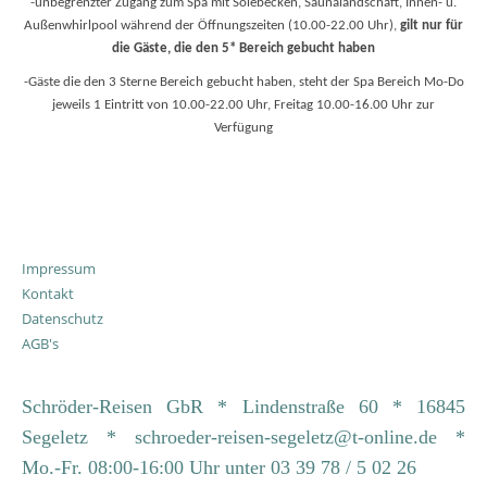
-unbegrenzter Zugang zum Spa mit Solebecken, Saunalandschaft, Innen- u.
Außenwhirlpool während der Ö
ffnungszeiten (10.00-22.00 Uhr),
gilt nur fü
r
die Gä
ste, die den 5* Bereich gebucht haben
-Gä
ste die den 3 Sterne Bereich gebucht haben, steht der Spa Bereich
Mo-Do
jeweils 1 Eintritt von 10.00-22.00 Uhr, Freitag 10.00-16.00 Uhr zur
Verfü
gung
Impressum
Kontakt
Datenschutz
AGB's
Schröder-Reisen GbR * Lindenstraße 60 * 16845
Segeletz * schroeder-reisen-segeletz@t-online.de *
Mo.-Fr. 08:00-16:00 Uhr unter 03 39 78 / 5 02 26