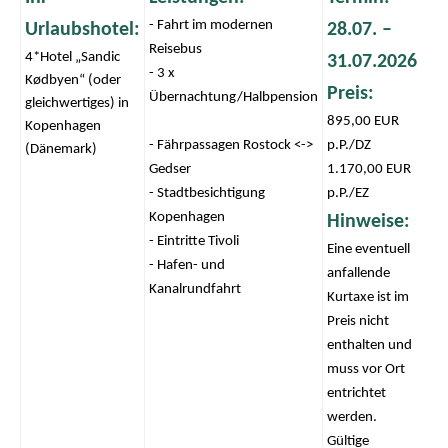
- Fahrt im modernen
Urlaubshotel:
28.07. –
Reisebus
4*Hotel „Sandic
31.07.2026
- 3 x
Kødbyen“ (oder
Preis:
Übernachtung/Halbpension
gleichwertiges) in
895,00 EUR
Kopenhagen
- Fährpassagen Rostock <->
p.P./DZ
(Dänemark)
Gedser
1.170,00 EUR
- Stadtbesichtigung
p.P./EZ
Kopenhagen
Hinweise:
- Eintritte Tivoli
Eine eventuell
- Hafen- und
anfallende
Kanalrundfahrt
Kurtaxe ist im
Preis nicht
enthalten und
muss vor Ort
entrichtet
werden.
Gültige