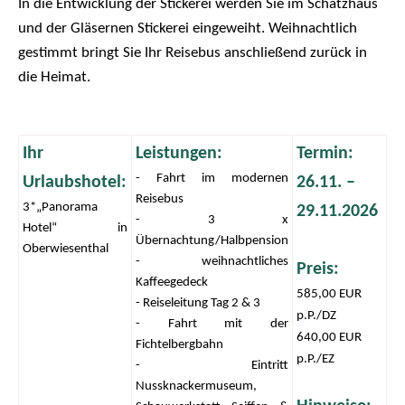
In die Entwicklung der Stickerei werden Sie im Schatzhaus
und der Gläsernen Stickerei eingeweiht. Weihnachtlich
gestimmt bringt Sie Ihr Reisebus anschließend zurück in
die Heimat.
Ihr
Leistungen:
Termin:
- Fahrt im modernen
Urlaubshotel:
26.11. –
Reisebus
3*„Panorama
29.11.2026
- 3 x
Hotel“ in
Übernachtung/Halbpension
Oberwiesenthal
- weihnachtliches
Preis:
Kaffeegedeck
585,00 EUR
- Reiseleitung Tag 2 & 3
p.P./DZ
- Fahrt mit der
640,00 EUR
Fichtelbergbahn
p.P./EZ
- Eintritt
Nussknackermuseum,