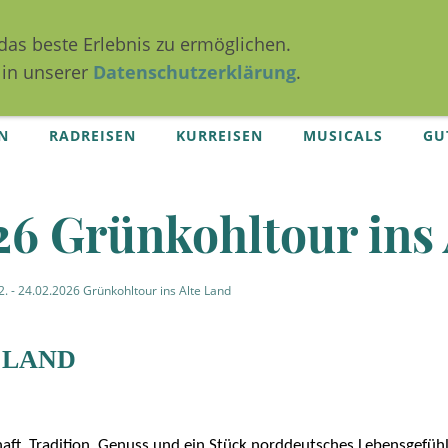
das beste Erlebnis zu ermöglichen.
 in unserer
Datenschutzerklärung
.
N
RADREISEN
KURREISEN
MUSICALS
GU
26 Grünkohltour ins 
2. - 24.02.2026 Grünkohltour ins Alte Land
 LAND
aft, Tradition, Genuss und ein Stück norddeutsches Lebensgefühl