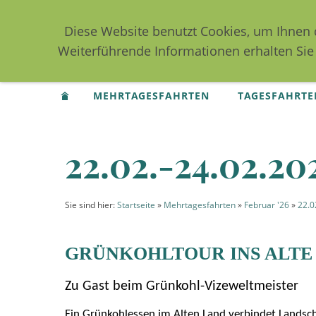
Diese Website benutzt Cookies, um Ihnen 
Weiterführende Informationen erhalten Sie
MEHRTAGESFAHRTEN
TAGESFAHRTE
22.02.-24.02.20
Sie sind hier:
Startseite
»
Mehrtagesfahrten
»
Februar '26
»
22.0
GRÜNKOHLTOUR INS ALTE
Zu Gast beim Grünkohl-Vizeweltmeister
Ein Grünkohlessen im Alten Land verbindet Landsch