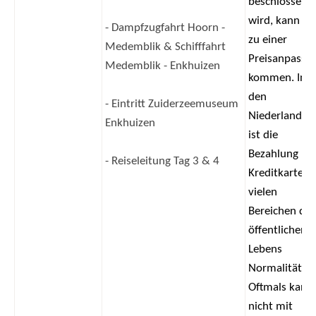
beschlossen
wird, kann es
- Dampfzugfahrt Hoorn -
zu einer
Medemblik & Schifffahrt
Preisanpassu
Medemblik - Enkhuizen
kommen. In
den
- Eintritt Zuiderzeemuseum
Niederlanden
Enkhuizen
ist die
Bezahlung mi
- Reiseleitung Tag 3 & 4
Kreditkarte in
vielen
Bereichen des
öffentlichen
Lebens
Normalität.
Oftmals kann
nicht mit