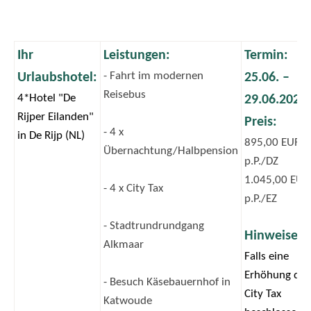
Ihr
Leistungen:
Termin:
- Fahrt im modernen
Urlaubshotel:
25.06. –
Reisebus
4*Hotel "De
29.06.2026
Rijper Eilanden"
Preis:
- 4 x
in De Rijp (NL)
895,00 EUR
Übernachtung/Halbpension
p.P./DZ
1.045,00 EUR
- 4 x City Tax
p.P./EZ
- Stadtrundrundgang
Hinweise:
Alkmaar
Falls eine
Erhöhung der
- Besuch Käsebauernhof in
City Tax
Katwoude