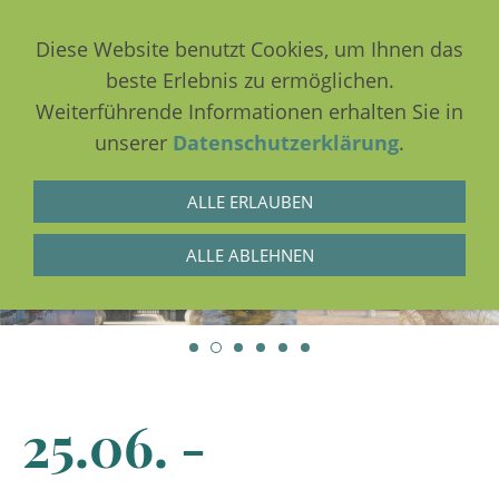
Diese Website benutzt Cookies, um Ihnen das
beste Erlebnis zu ermöglichen.
Weiterführende Informationen erhalten Sie in
NAVIGATION EINBLENDEN
unserer
Datenschutzerklärung
.
ALLE ERLAUBEN
ALLE ABLEHNEN
25.06. -