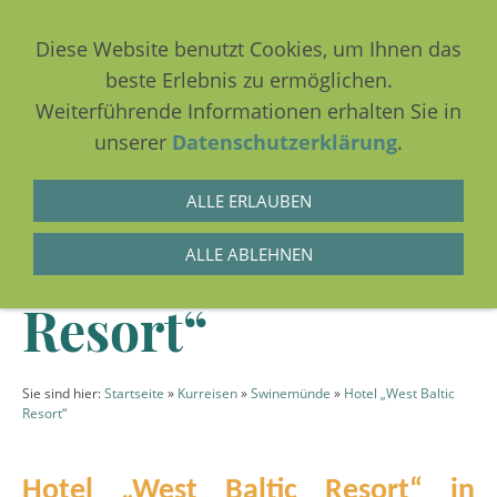
Diese Website benutzt Cookies, um Ihnen das
beste Erlebnis zu ermöglichen.
Weiterführende Informationen erhalten Sie in
NAVIGATION EINBLENDEN
unserer
Datenschutzerklärung
.
ALLE ERLAUBEN
Hotel „West Baltic
ALLE ABLEHNEN
Resort“
Sie sind hier:
Startseite
»
Kurreisen
»
Swinemünde
»
Hotel „West Baltic
Resort“
Hotel „West Baltic Resort“ in