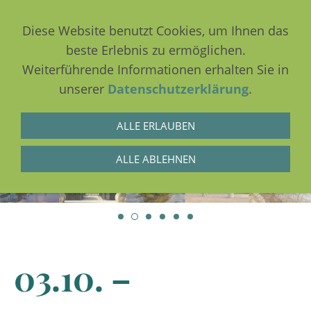
Diese Website benutzt Cookies, um Ihnen das
beste Erlebnis zu ermöglichen.
Weiterführende Informationen erhalten Sie in
NAVIGATION EINBLENDEN
unserer
Datenschutzerklärung
.
ALLE ERLAUBEN
ALLE ABLEHNEN
03.10. –