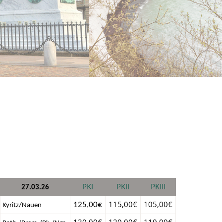
PKI
PKII
PKIII
27.03.26
115,00€
105,00€
125,00€
Kyritz/Nauen