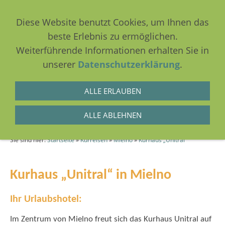
Diese Website benutzt Cookies, um Ihnen das
beste Erlebnis zu ermöglichen.
Weiterführende Informationen erhalten Sie in
NAVIGATION EINBLENDEN
unserer
Datenschutzerklärung
.
ALLE ERLAUBEN
Kurhaus „Unitral“
ALLE ABLEHNEN
Sie sind hier:
Startseite
»
Kurreisen
»
Mielno
»
Kurhaus „Unitral“
Kurhaus „Unitral“ in Mielno
Ihr Urlaubshotel:
Im Zentrum von Mielno freut sich das Kurhaus Unitral auf