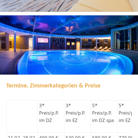
Termine, Zimmerkategorien & Preise
3*
3*
5*
5*
Preis/p.P.
Preis/p.P.
Preis/p.P.
Preis/p.P
im DZ
im EZ
im DZ spa
im EZ sp
21.02.-28.02.
490,00 €
530,00 €
580,00 €
770,00 €